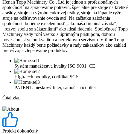
Henan Topp Machinery Co., Ltd je jednou z profesionálnych
spoločností na spracovanie potravín, špeciálne pre stroje na krehké
arašidy, stroje na výrobu cukrovej trstiny, stroje na lúpanie ryže,
stroje na odšťavovanie ovocia atď. Na začiatku založenia
spoločnosti berieme excelentnosť „ako naša firemná zásada“,
„rozvoj spolu so zákazníkmi“ ako ideál riadenia. Spoločnosť Topp
Machinery vždy robí všetko s úprimným prístupom, dobrou
povesťou, skvelou kvalitou a perfektným servisom. V tíme Topp
Machinery každý berie požiadavky a rady zákazníkov ako základ
pre vývoj a zlepšovanie produktov.
Systém manažérstva kvality ISO 9001, CE
High-tech podniky, certifikát SGS
PATENT: pieskový filter, samočistiaci filter
Čítaj viac
Projekt dokončený