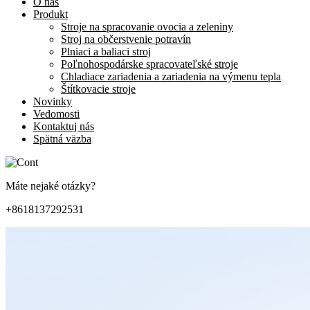
O nás
Produkt
Stroje na spracovanie ovocia a zeleniny
Stroj na občerstvenie potravín
Plniaci a baliaci stroj
Poľnohospodárske spracovateľské stroje
Chladiace zariadenia a zariadenia na výmenu tepla
Štítkovacie stroje
Novinky
Vedomosti
Kontaktuj nás
Spätná väzba
Máte nejaké otázky?
+8618137292531