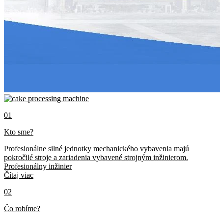
01
Kto sme?
Profesionálne silné jednotky mechanického vybavenia majú
pokročilé stroje a zariadenia vybavené strojným inžinierom.
Profesionálny inžinier
Čítaj viac
02
Čo robíme?