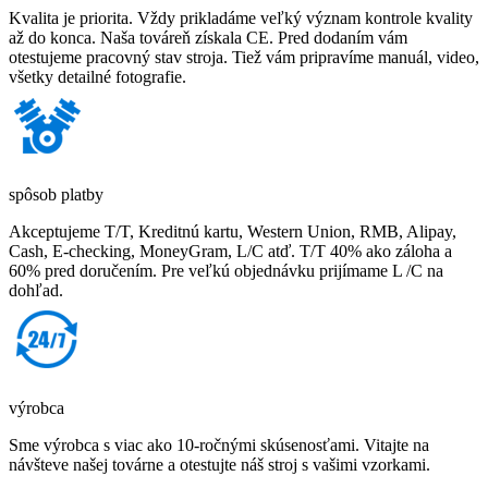
Kvalita je priorita. Vždy prikladáme veľký význam kontrole kvality
až do konca. Naša továreň získala CE. Pred dodaním vám
otestujeme pracovný stav stroja. Tiež vám pripravíme manuál, video,
všetky detailné fotografie.
spôsob platby
Akceptujeme T/T, Kreditnú kartu, Western Union, RMB, Alipay,
Cash, E-checking, MoneyGram, L/C atď. T/T 40% ako záloha a
60% pred doručením. Pre veľkú objednávku prijímame L /C na
dohľad.
výrobca
Sme výrobca s viac ako 10-ročnými skúsenosťami. Vitajte na
návšteve našej továrne a otestujte náš stroj s vašimi vzorkami.