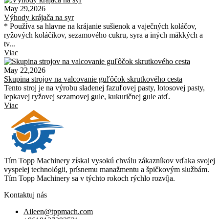
May 29,2026
Výhody krájača na syr
* Používa sa hlavne na krájanie sušienok a vaječných koláčov,
ryžových koláčikov, sezamového cukru, syra a iných mäkkých a
tv...
Viac
May 22,2026
Skupina strojov na valcovanie guľôčok skrutkového cesta
Tento stroj je na výrobu sladenej fazuľovej pasty, lotosovej pasty,
lepkavej ryžovej sezamovej gule, kukuričnej gule atď.
Viac
Tím Topp Machinery získal vysokú chválu zákazníkov vďaka svojej
vyspelej technológii, prísnemu manažmentu a špičkovým službám.
Tím Topp Machinery sa v týchto rokoch rýchlo rozvíja.
Kontaktuj nás
Aileen@tppmach.com