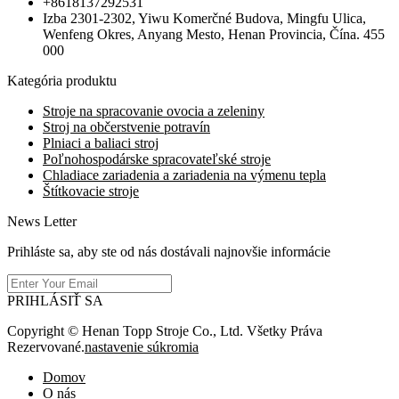
+8618137292531
Izba 2301-2302, Yiwu Komerčné Budova, Mingfu Ulica,
Wenfeng Okres, Anyang Mesto, Henan Provincia, Čína. 455
000
Kategória produktu
Stroje na spracovanie ovocia a zeleniny
Stroj na občerstvenie potravín
Plniaci a baliaci stroj
Poľnohospodárske spracovateľské stroje
Chladiace zariadenia a zariadenia na výmenu tepla
Štítkovacie stroje
News Letter
Prihláste sa, aby ste od nás dostávali najnovšie informácie
PRIHLÁSIŤ SA
Copyright © Henan Topp Stroje Co., Ltd. Všetky Práva
Rezervované.
nastavenie súkromia
Domov
O nás