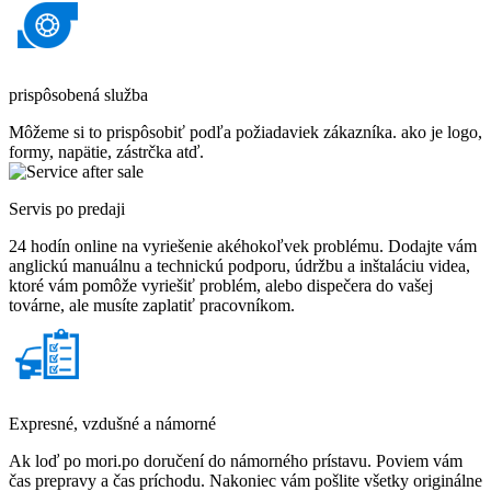
prispôsobená služba
Môžeme si to prispôsobiť podľa požiadaviek zákazníka. ako je logo,
formy, napätie, zástrčka atď.
Servis po predaji
24 hodín online na vyriešenie akéhokoľvek problému. Dodajte vám
anglickú manuálnu a technickú podporu, údržbu a inštaláciu videa,
ktoré vám pomôže vyriešiť problém, alebo dispečera do vašej
továrne, ale musíte zaplatiť pracovníkom.
Expresné, vzdušné a námorné
Ak loď po mori.po doručení do námorného prístavu. Poviem vám
čas prepravy a čas príchodu. Nakoniec vám pošlite všetky originálne