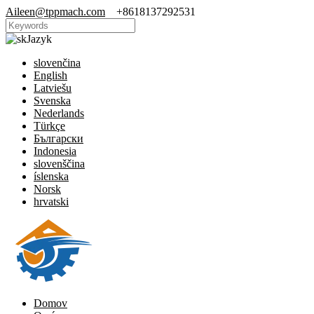
Aileen@tppmach.com
+8618137292531
Jazyk
slovenčina
English
Latviešu
Svenska
Nederlands
Türkçe
Български
Indonesia
slovenščina
íslenska
Norsk
hrvatski
Domov