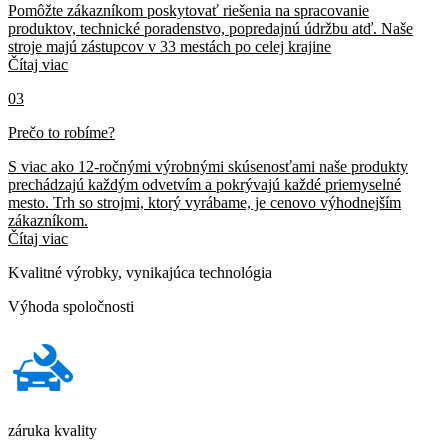
Pomôžte zákazníkom poskytovať riešenia na spracovanie
produktov, technické poradenstvo, popredajnú údržbu atď. Naše
stroje majú zástupcov v 33 mestách po celej krajine
Čítaj viac
03
Prečo to robíme?
S viac ako 12-ročnými výrobnými skúsenosťami naše produkty
prechádzajú každým odvetvím a pokrývajú každé priemyselné
mesto. Trh so strojmi, ktorý vyrábame, je cenovo výhodnejším
zákazníkom.
Čítaj viac
Kvalitné výrobky, vynikajúca technológia
Výhoda spoločnosti
záruka kvality